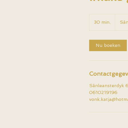
30 min.
3
Sân
0
m
i
Nu boeken
n
.
Contactgegev
Sânleansterdyk 6
0610219196
vonk.katja@hotm