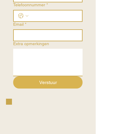
Telefoonnummer
*
Email
*
Extra opmerkingen
Verstuur
Telefoonnummer
06 10 21 91 96
Email
vonk.katja@hotmail.com